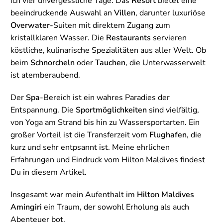
ich vier unvergessliche Tage. Das
Resort
bietet eine
beeindruckende Auswahl an
Villen
, darunter luxuriöse
Overwater
-Suiten mit direktem Zugang zum
kristallklaren Wasser. Die
Restaurants
servieren
köstliche, kulinarische Spezialitäten aus aller Welt. Ob
beim
Schnorcheln
oder
Tauchen
, die Unterwasserwelt
ist atemberaubend.
Der
Spa
-Bereich ist ein wahres Paradies der
Entspannung. Die
Sportmöglichkeiten
sind vielfältig,
von Yoga am Strand bis hin zu Wassersportarten. Ein
großer Vorteil ist die Transferzeit vom
Flughafen
, die
kurz und sehr entpsannt ist. Meine ehrlichen
Erfahrungen und Eindruck vom Hilton Maldives findest
Du in diesem Artikel.
Insgesamt war mein Aufenthalt im
Hilton Maldives
Amingiri
ein Traum, der sowohl Erholung als auch
Abenteuer bot.