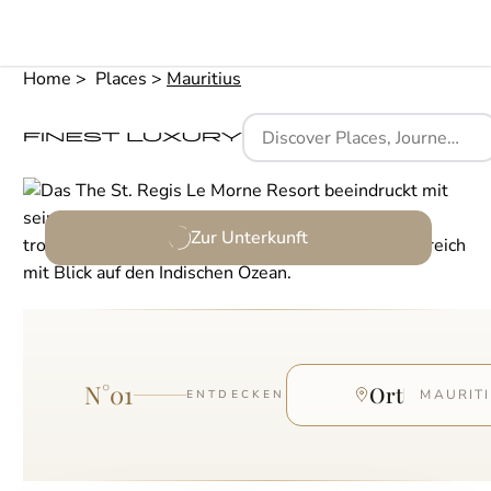
Home
Places
Mauritius
Zur Unterkunft
N°
01
Ort
MAURIT
ENTDECKEN