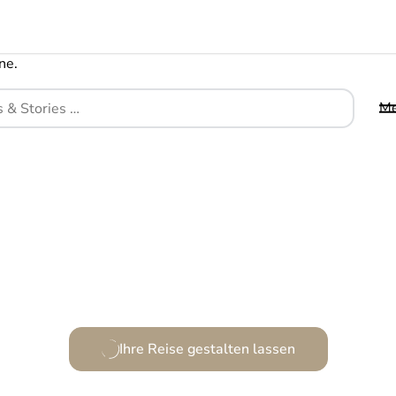
M
rborgene Oase der Eleganz und Ruhe in der Lagu
Ihre Reise gestalten lassen