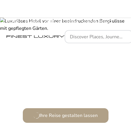
Home
Places
InterContinental Fujairah Resort
Ein Rückzugsort am Rande von Wüste und Meer.
Ihre Reise gestalten lassen