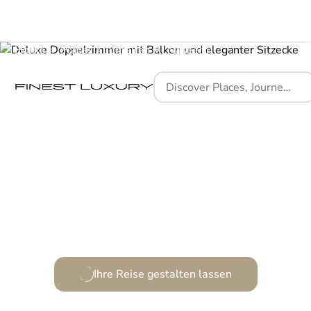
Home
Places
Jumeirah Al Naseem
Ein luxuriöser Rückzugsort am glitzernden Strand von
Dubai.
Ihre Reise gestalten lassen