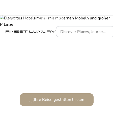
Home
Places
Cape of Senses
Über dem See, wo die Sinne schweben.
Ihre Reise gestalten lassen