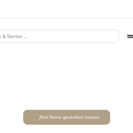
M
Ein stilvolles Refugium am türkisfarbenen Meer.
Ihre Reise gestalten lassen