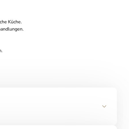
sche Küche.
handlungen.
n.