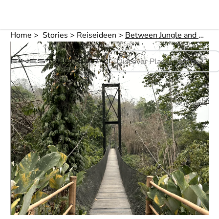
Home
Stories
Reiseideen
Between Jungle and Horizon – The Golden Triangle