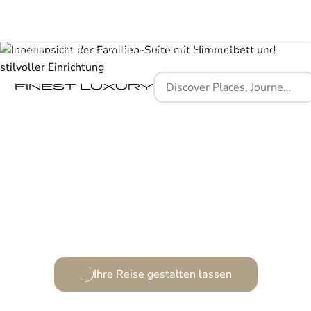
Home
Places
Wild Coast Tented Lodge - Relais and Chateaux
Eine Symphonie aus Natur und Eleganz.
Ihre Reise gestalten lassen