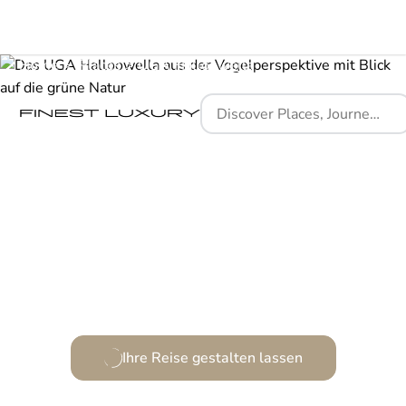
Home
Places
UGA Halloowella
Kolonialer Charme trifft modernen Luxus auf 1.444
Metern Höhe.
Ihre Reise gestalten lassen