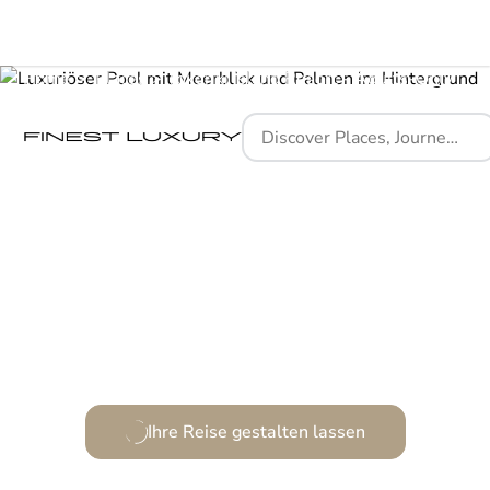
Home
Places
Tokoriki Island Resort - Adults-Only
Ein Inselparadies, das die Seele umarmt
Ihre Reise gestalten lassen