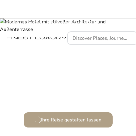
Home
Places
The Bower Coronado
Eleganz und Purismus am Ozeanrand vereint.
Ihre Reise gestalten lassen