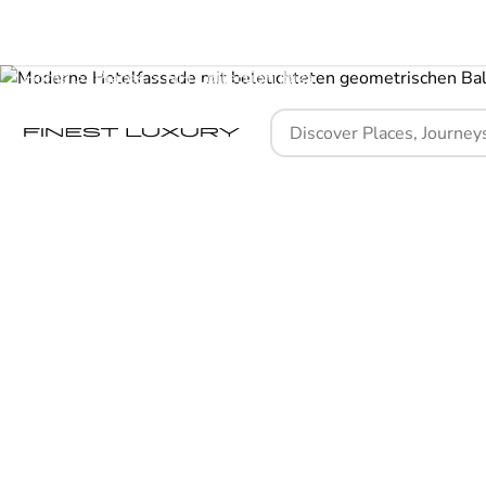
Home
Places
NH Collection Ibiza
Ein mo