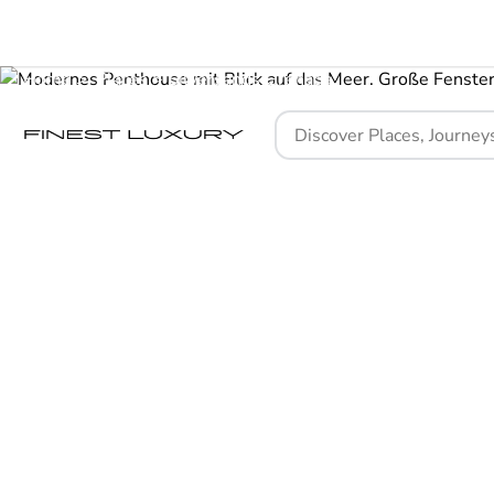
Home
Places
Silversands Grenada
E