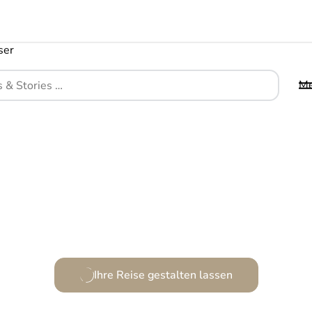
M
efugium des Luxus, umgeben von türkisfarbenen W
Ihre Reise gestalten lassen