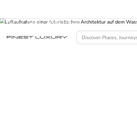
Home
Places
Shebara Resort
Ein R