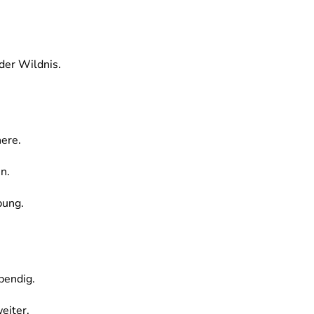
 der Wildnis.
nere.
n.
bung.
bendig.
eiter.