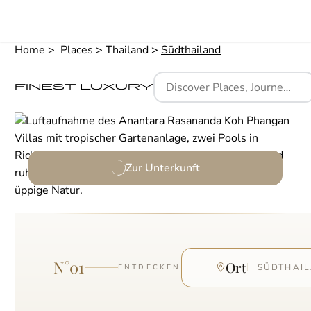
Home
Places
Thailand
Südthailand
Zur Unterkunft
N°
01
Ort
SÜDTHAI
ENTDECKEN