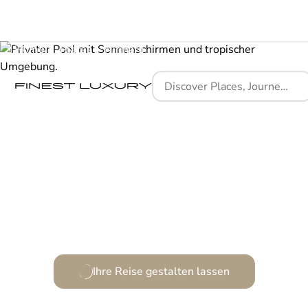
Home
Places
Nirjhara
Ein Refugium der modernen Eleganz inmitten
balinesischer Natur.
Ihre Reise gestalten lassen