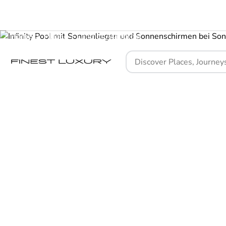
Home
Places
Land of Alandroal