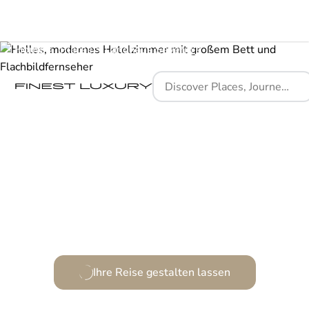
Home
Places
Landhaus Severin's
Ein Refugium der Ruhe an Sylts wildromantischer
Küste.
Ihre Reise gestalten lassen