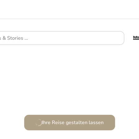
Design Hotels
M
 Spiel aus Geschichte und Design im Herzen Córdo
Ihre Reise gestalten lassen