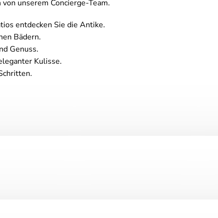
en von unserem Concierge-Team.
os entdecken Sie die Antike.
hen Bädern.
nd Genuss.
eleganter Kulisse.
chritten.