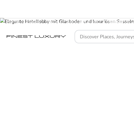
Home
Places
Hospes Palacio del Bailío, a Member of 
Ein