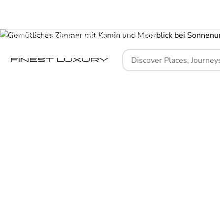
Home
Places
GweGwe Beach Lodge