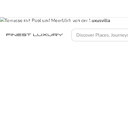
Home
Places
Azura Benguerra Island