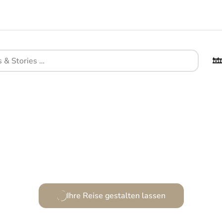
M
Ein Refugium voller Poesie und Stille am Ozeanrand
Ihre Reise gestalten lassen