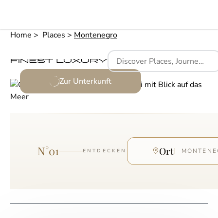
Home
Places
Montenegro
Zur Unterkunft
N°
01
Ort
MONTENE
ENTDECKEN